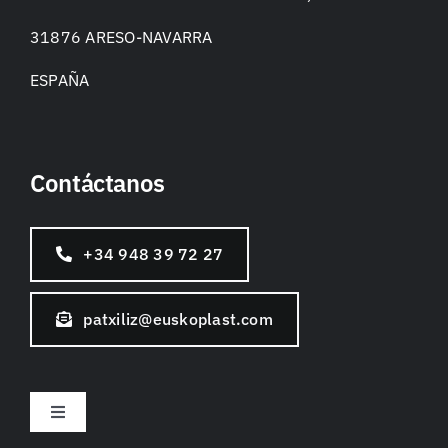
31876 ARESO-NAVARRA
ESPAÑA
Contáctanos
+34 948 39 72 27
patxiliz@euskoplast.com
Toggle
Navigation