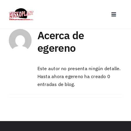
Saltar
al
Toggle
contenido
Navigat
Inicio
Acerca de
egereno
Quienes somos
Servicios
Este autor no presenta ningún detalle.
Hasta ahora egereno ha creado 0
entradas de blog.
Productos
Contacto